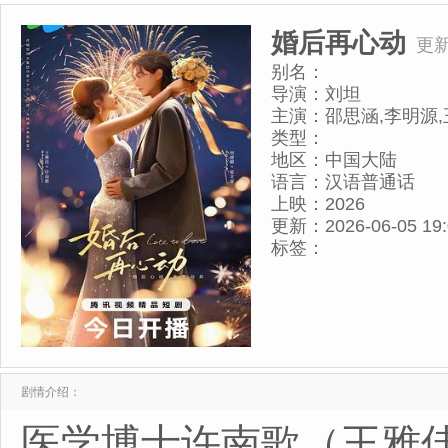
婚后再心动
更新
别名：
导演：
刘坦
主演：
邵思涵,李明源,
宇,李湘仪
类型：
地区：
中国大陆
语言：
汉语普通话
上映：
2026
更新：
2026-06-05 19
标签：
剧情介绍：
医学博士许南歌（王雅