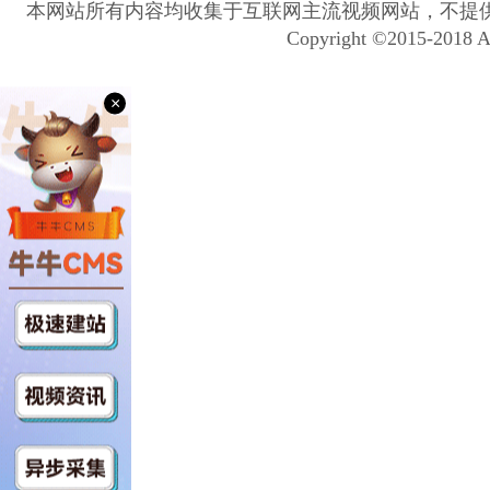
本网站所有内容均收集于互联网主流视频网站，不提
Copyright ©2015-2018 A
×