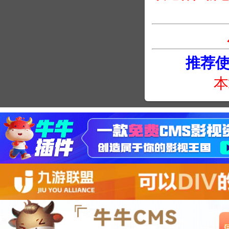
推荐使用
本