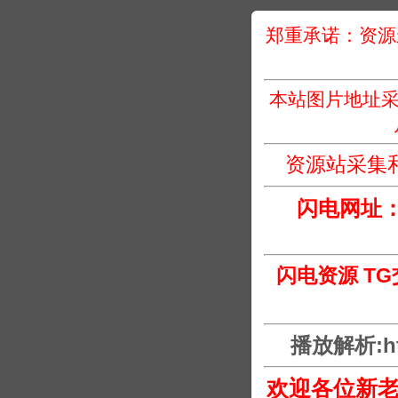
郑重承诺：资源
本站图片地址采
资源站采集
闪电网址
闪电资源 T
播放解析:htt
欢迎各位新