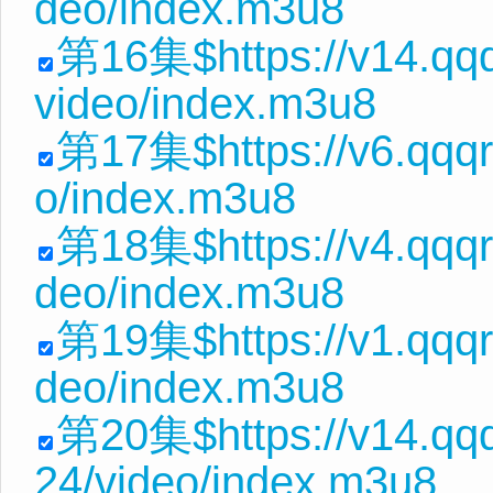
deo/index.m3u8
第16集$https://v14.qqq
video/index.m3u8
第17集$https://v6.qqqr
o/index.m3u8
第18集$https://v4.qqqr
deo/index.m3u8
第19集$https://v1.qqqr
deo/index.m3u8
第20集$https://v14.qq
24/video/index.m3u8