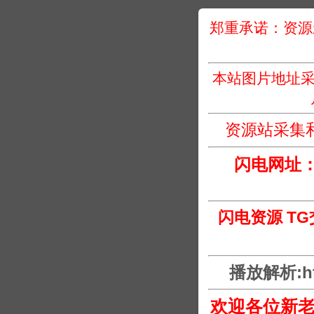
郑重承诺：资源
本站图片地址采
资源站采集
闪电网址
闪电资源 T
播放解析:htt
欢迎各位新