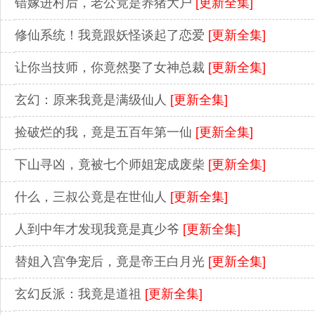
错嫁进村后，老公竟是养猪大户
[更新全集]
修仙系统！我竟跟妖怪谈起了恋爱
[更新全集]
让你当技师，你竟然娶了女神总裁
[更新全集]
玄幻：原来我竟是满级仙人
[更新全集]
捡破烂的我，竟是五百年第一仙
[更新全集]
下山寻凶，竟被七个师姐宠成废柴
[更新全集]
什么，三叔公竟是在世仙人
[更新全集]
人到中年才发现我竟是真少爷
[更新全集]
替姐入宫争宠后，竟是帝王白月光
[更新全集]
玄幻反派：我竟是道祖
[更新全集]