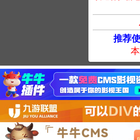
推荐使用
本