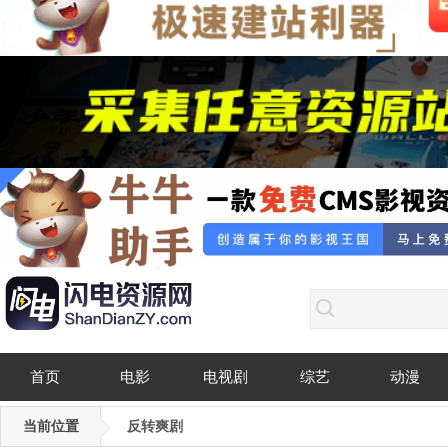
首页
电影
电视剧
综艺
动漫
当前位置
反转爽剧