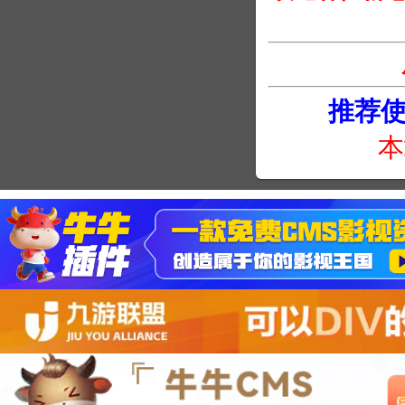
推荐使用
本