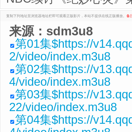
复制下列地址至浏览器地址栏即可观看正版影片，本站不提供在线正版播放。
备
来源：sdm3u8
第01集$https://v14.qq
2/video/index.m3u8
第02集$https://v13.qq
4/video/index.m3u8
第03集$https://v13.qq
22/video/index.m3u8
第04集$https://v14.qq