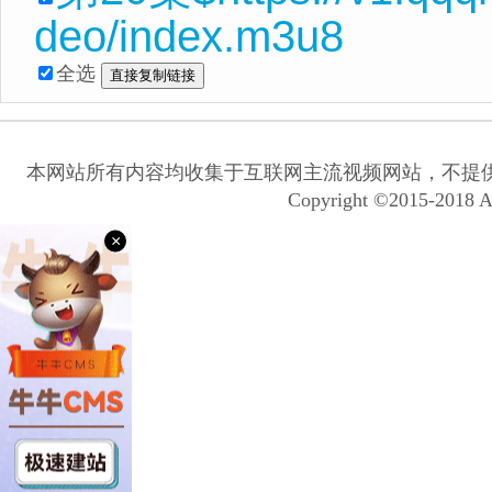
deo/index.m3u8
全选
本网站所有内容均收集于互联网主流视频网站，不提
Copyright ©2015-2018 A
×