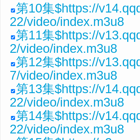
第10集$https://v14.qq
22/video/index.m3u8
第11集$https://v13.qq
2/video/index.m3u8
第12集$https://v13.qq
7/video/index.m3u8
第13集$https://v14.qq
22/video/index.m3u8
第14集$https://v14.qq
22/video/index.m3u8