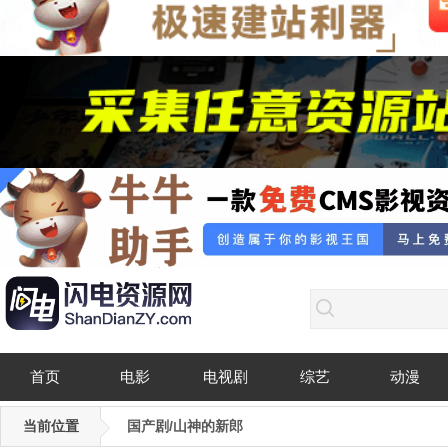
首页
电影
电视剧
综艺
动漫
当前位置
国产剧/山神的新郎