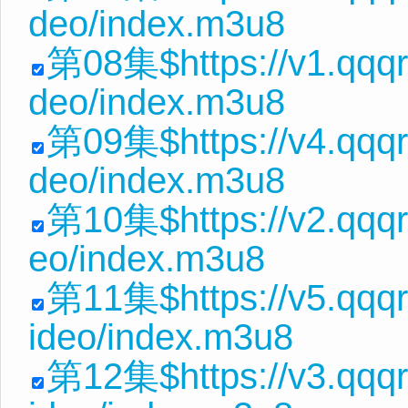
deo/index.m3u8
第08集$https://v1.qqqr
deo/index.m3u8
第09集$https://v4.qqqr
deo/index.m3u8
第10集$https://v2.qqqr
eo/index.m3u8
第11集$https://v5.qqq
ideo/index.m3u8
第12集$https://v3.qqq