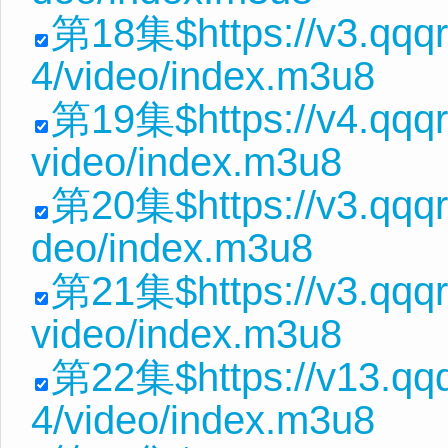
第18集$https://v3.qqq
4/video/index.m3u8
第19集$https://v4.qqq
video/index.m3u8
第20集$https://v3.qqqr
deo/index.m3u8
第21集$https://v3.qqq
video/index.m3u8
第22集$https://v13.qq
4/video/index.m3u8