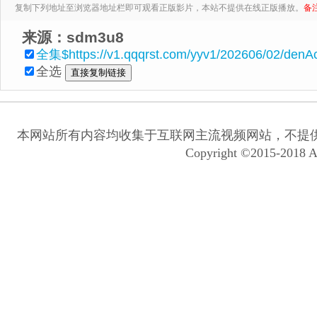
复制下列地址至浏览器地址栏即可观看正版影片，本站不提供在线正版播放。
备
来源：sdm3u8
全集$https://v1.qqqrst.com/yyv1/202606/02/den
全选
本网站所有内容均收集于互联网主流视频网站，不提
Copyright ©2015-2018 A