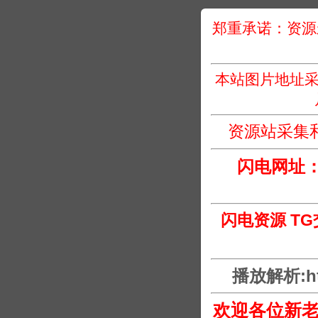
郑重承诺：资源
本站图片地址采
资源站采集
闪电网址
闪电资源 T
播放解析:htt
欢迎各位新