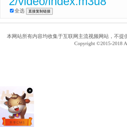
2/video/index.m3u8
全选
本网站所有内容均收集于互联网主流视频网站，不提
Copyright ©2015-2018 A
×