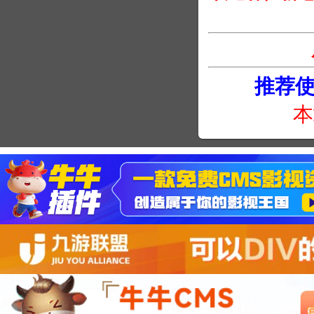
推荐使用
本