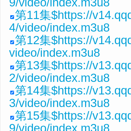
9/video/index.m3u8
第11集$https://v14.qq
4/video/index.m3u8
第12集$https://v14.qqq
video/index.m3u8
第13集$https://v13.qq
2/video/index.m3u8
第14集$https://v13.qq
3/video/index.m3u8
第15集$https://v13.qq
9/video/index.m3u8