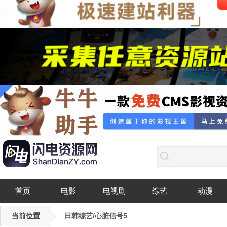
首页
电影
电视剧
综艺
动漫
当前位置
日韩综艺/心脏信号5