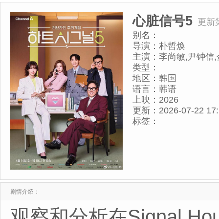
心脏信号5
更新
别名：
导演：
朴哲焕
主演：
李尚敏,尹钟信,
类型：
地区：
韩国
语言：
韩语
上映：
2026
更新：
2026-07-22 17
标签：
剧情介绍：
观察和分析在Signal