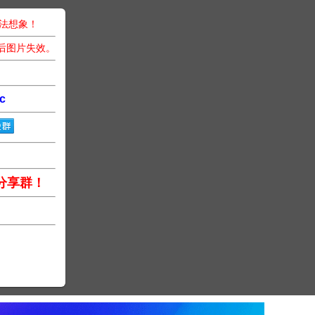
无法想象！
后图片失效。
c
分享群！