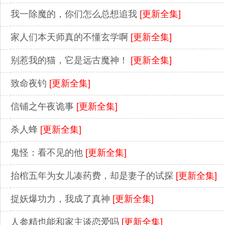
我一除魔的，你们怎么总想追我
[更新全集]
家人们本天师真的不懂玄学啊
[更新全集]
别惹我的猫，它是远古魔神！
[更新全集]
致命夜钓
[更新全集]
信铺之午夜诡事
[更新全集]
杀人蜂
[更新全集]
鬼怪：看不见的他
[更新全集]
抬棺五年为女儿凑药费，却是妻子的试探
[更新全集]
捉妖爆功力，我成了真神
[更新全集]
人参精也能和家主谈恋爱吗
[更新全集]