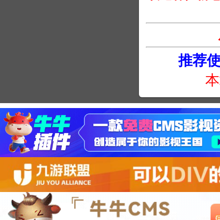
推荐使用
本