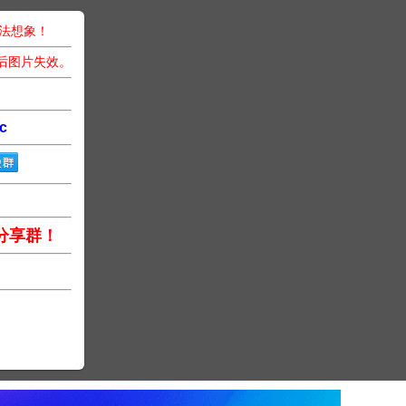
无法想象！
后图片失效。
c
分享群！