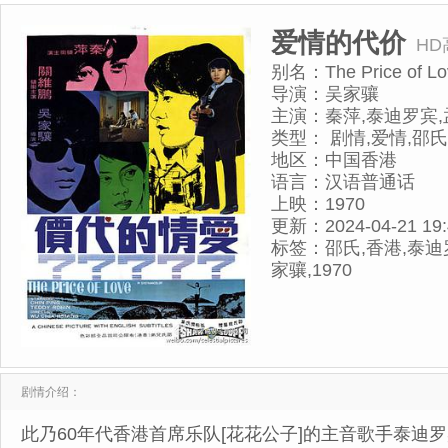
爱情的代价
HD
别名：
The Price of L
导演：
吴家骧
主演：
秦萍,泰迪罗宾
类型：
剧情,爱情,邵
地区：
中国香港
语言：
汉语普通话
上映：
1970
更新：
2024-04-21 19
标签：
邵氏,香港,泰迪
家骧,1970
剧情介绍：
此乃60年代香港首席乐队[花花公子]的主音歌手泰