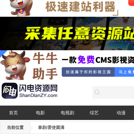
首页
电影
电视剧
综艺
动漫
当前位置
泰剧/爱使圆满