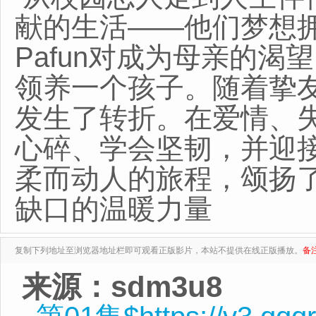
献的生活——他们梦想
Pafun对成为母亲的
领养一个孩子。随着挚
发生了转折。在爱情、
心碎、学会坚韧，并迎
柔而动人的旅程，颂扬了
缺口的温暖力量
复制下列地址至浏览器地址栏即可观看正版影片，本站不提供在线正版播放。
备
来源：sdm3u8