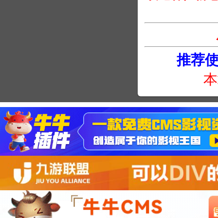
推荐使用
本