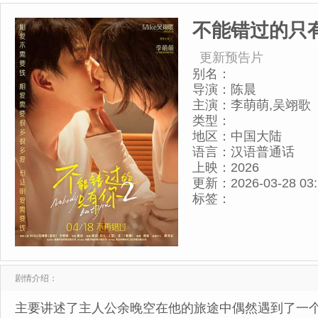
不能错过的只
更新预告片
别名：
导演：
陈晨
主演：
李萌萌,吴翊歌
类型：
地区：
中国大陆
语言：
汉语普通话
上映：
2026
更新：
2026-03-28 03
标签：
剧情介绍：
主要讲述了主人公余晚空在他的旅途中偶然遇到了一