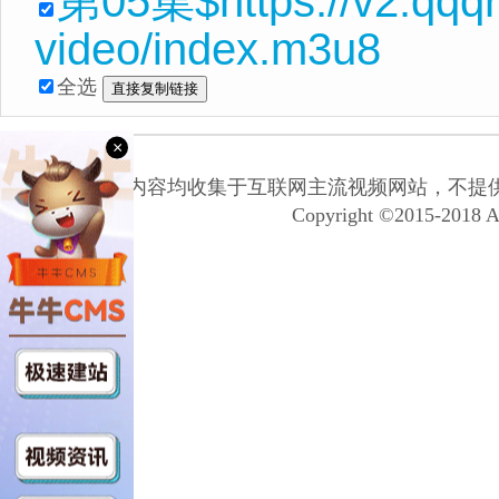
第05集$https://v2.qqq
video/index.m3u8
全选
×
本网站所有内容均收集于互联网主流视频网站，不提
Copyright ©2015-2018 A