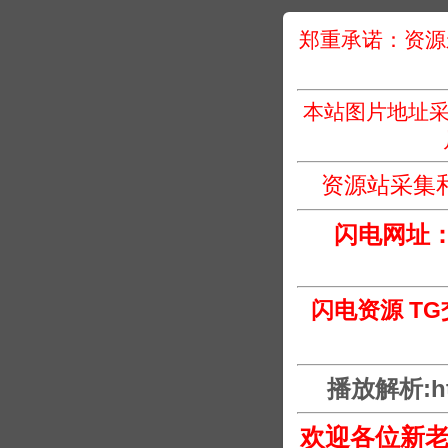
郑重承诺：资源
本站图片地址采
资源站采集
闪电网址
闪电资源 T
播放解析:htt
欢迎各位新