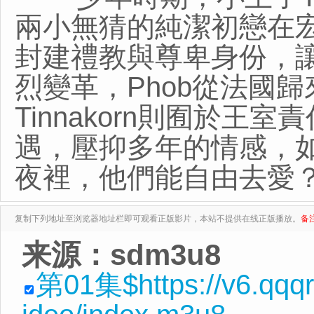
兩小無猜的純潔初戀在
封建禮教與尊卑身份，
烈變革，Phob從法國
Tinnakorn則囿於
遇，壓抑多年的情感，
夜裡，他們能自由去愛
复制下列地址至浏览器地址栏即可观看正版影片，本站不提供在线正版播放。
备
来源：sdm3u8
第01集$https://v6.qqq