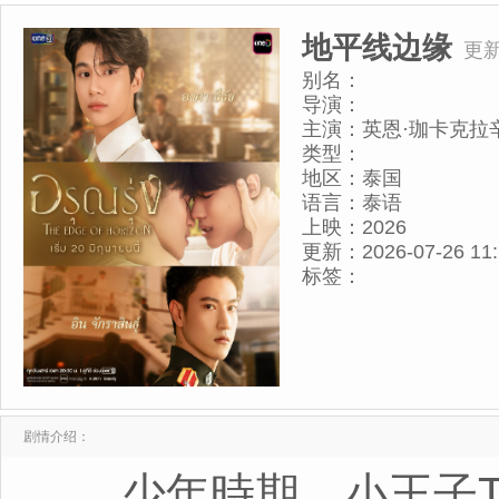
地平线边缘
更新
别名：
导演：
主演：
英恩·珈卡克拉
猜,Ongsa,Tthuchh
类型：
功,恰约隆·西岚亚堤迪
地区：
泰国
语言：
泰语
上映：
2026
更新：
2026-07-26 11
标签：
剧情介绍：
少年時期，小王子Tinn