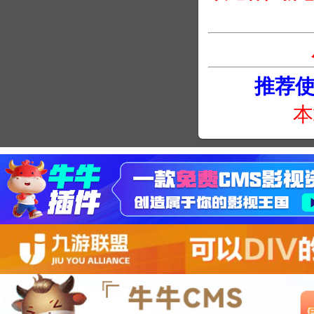
推荐使用
本