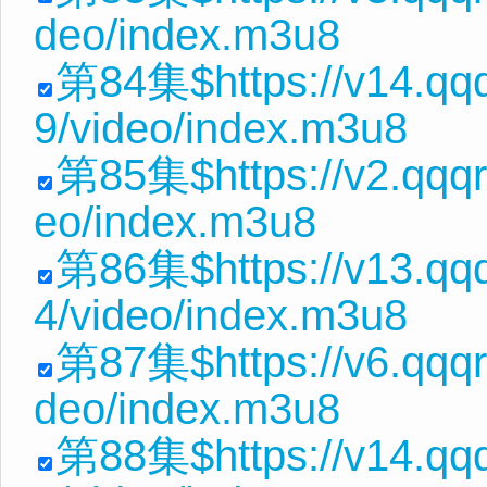
deo/index.m3u8
第84集$https://v14.qq
9/video/index.m3u8
第85集$https://v2.qqqr
eo/index.m3u8
第86集$https://v13.qq
4/video/index.m3u8
第87集$https://v6.qqqr
deo/index.m3u8
第88集$https://v14.qq