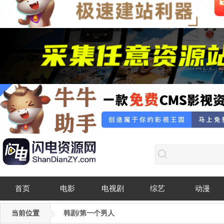
首页
电影
电视剧
综艺
动漫
当前位置
韩剧/第一个男人