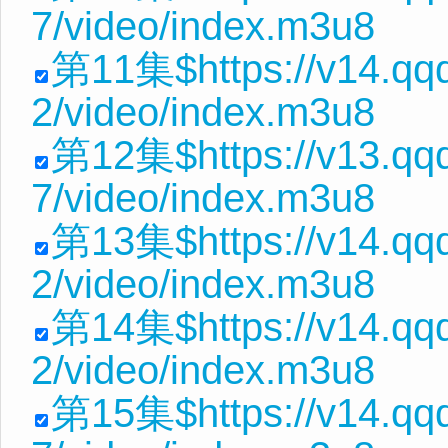
7/video/index.m3u8
第11集$https://v14.qq
2/video/index.m3u8
第12集$https://v13.qq
7/video/index.m3u8
第13集$https://v14.qq
2/video/index.m3u8
第14集$https://v14.qq
2/video/index.m3u8
第15集$https://v14.qq