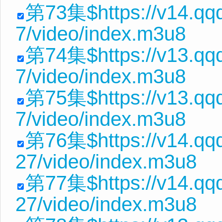
第73集$https://v14.qq
7/video/index.m3u8
第74集$https://v13.qq
7/video/index.m3u8
第75集$https://v13.qq
7/video/index.m3u8
第76集$https://v14.qq
27/video/index.m3u8
第77集$https://v14.qq
27/video/index.m3u8