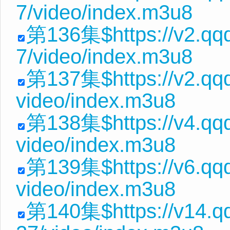
7/video/index.m3u8
第136集$https://v2.qq
7/video/index.m3u8
第137集$https://v2.qq
video/index.m3u8
第138集$https://v4.qq
video/index.m3u8
第139集$https://v6.qq
video/index.m3u8
第140集$https://v14.q