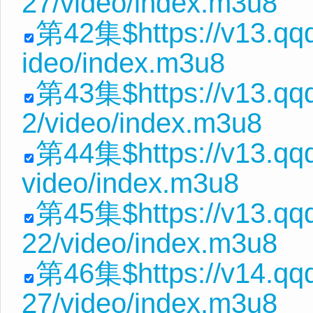
27/video/index.m3u8
第42集$https://v13.qqq
ideo/index.m3u8
第43集$https://v13.qq
2/video/index.m3u8
第44集$https://v13.qqq
video/index.m3u8
第45集$https://v13.qq
22/video/index.m3u8
第46集$https://v14.qq
27/video/index.m3u8