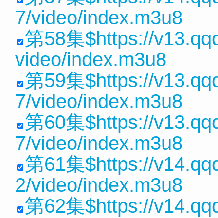
7/video/index.m3u8
第58集$https://v13.qqq
video/index.m3u8
第59集$https://v13.qq
7/video/index.m3u8
第60集$https://v13.qq
7/video/index.m3u8
第61集$https://v14.qq
2/video/index.m3u8
第62集$https://v14.qq