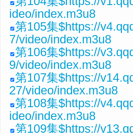
第104集$https://v1.qqq
ideo/index.m3u8
第105集$https://v4.qq
7/video/index.m3u8
第106集$https://v3.qq
9/video/index.m3u8
第107集$https://v14.q
27/video/index.m3u8
第108集$https://v4.qqq
ideo/index.m3u8
第109集$https://v13.q