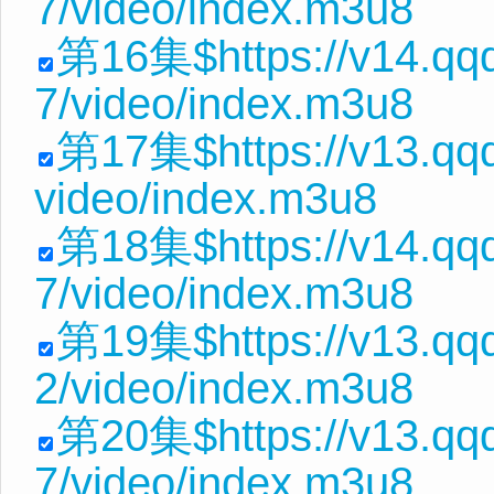
7/video/index.m3u8
第16集$https://v14.qq
7/video/index.m3u8
第17集$https://v13.qqq
video/index.m3u8
第18集$https://v14.qq
7/video/index.m3u8
第19集$https://v13.qq
2/video/index.m3u8
第20集$https://v13.qq
7/video/index.m3u8