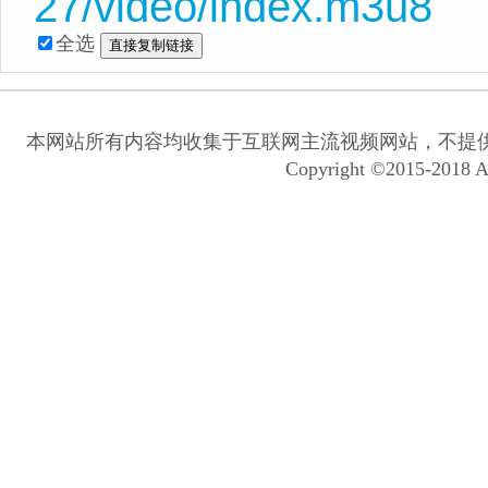
27/video/index.m3u8
全选
本网站所有内容均收集于互联网主流视频网站，不提
Copyright ©2015-2018 A