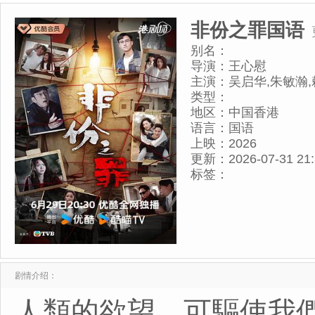
非份之罪国语
别名：
导演：
王心慰
主演：
吴启华,朱敏瀚,
阮浩棕,刘佩玥,徐荣,
类型：
欣,江嘉敏,韦家雄,郑子
地区：
中国香港
邓智坚,江欣燕,黎燕珊
语言：
国语
仪,唐嘉麟,张翼东,胡敏
上映：
2026
陈嘉俊,关枫馨,彭翔翎
更新：
2026-07-31 21
恩,罗皓谊,陈俊坚,吴天
标签：
剧情介绍：
人類的欲望，可驅使我