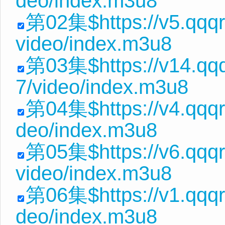
deo/index.m3u8
第02集$https://v5.qqq
video/index.m3u8
第03集$https://v14.qq
7/video/index.m3u8
第04集$https://v4.qqqr
deo/index.m3u8
第05集$https://v6.qqq
video/index.m3u8
第06集$https://v1.qqqr
deo/index.m3u8