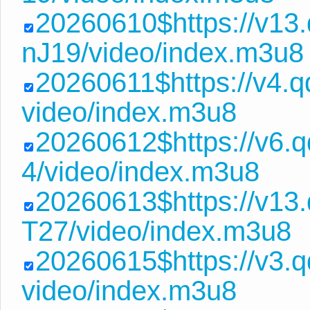
20260610$https://v1
nJ19/video/index.m3u8
20260611$https://v4.
video/index.m3u8
20260612$https://v6.
4/video/index.m3u8
20260613$https://v13
T27/video/index.m3u8
20260615$https://v3.
video/index.m3u8