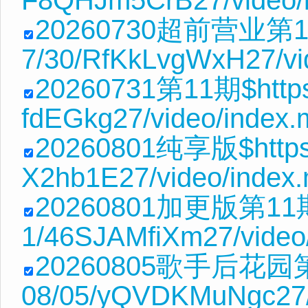
F8QHJm5CrB27/video/
20260730超前营业第13期$h
7/30/RfKkLvgWxH27/vi
20260731第11期$https:
fdEGkg27/video/index
20260801纯享版$https:/
X2hb1E27/video/index
20260801加更版第11期$ht
1/46SJAMfiXm27/video
20260805歌手后花园第11期
08/05/yQVDKMuNgc27/