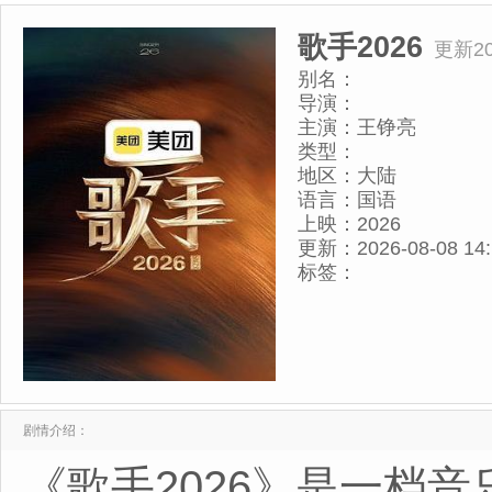
歌手2026
更新2
别名：
导演：
主演：
王铮亮
类型：
地区：
大陆
语言：
国语
上映：
2026
更新：
2026-08-08 14
标签：
剧情介绍：
《歌手2026》是一档