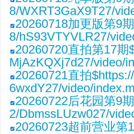
8/WXRT3GaX9T27/vide
20260718加更版第9期$htt
8/hS93VTYVLR27/vide
20260720直拍第17期$http
MjAzKQXj7d27/video/i
20260721直拍$https://
6wxdY27/video/index.
20260722后花园第9期$htt
2/DbmssLUzw027/video
20260723超前营业第12期$h