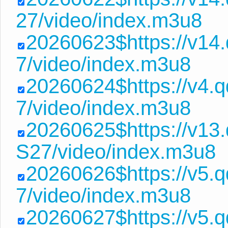
27/video/index.m3u8
20260623$https://v14
7/video/index.m3u8
20260624$https://v4.
7/video/index.m3u8
20260625$https://v13
S27/video/index.m3u8
20260626$https://v5.
7/video/index.m3u8
20260627$https://v5.