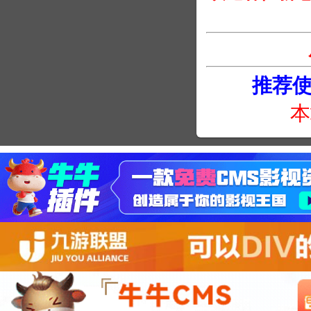
推荐使用
本