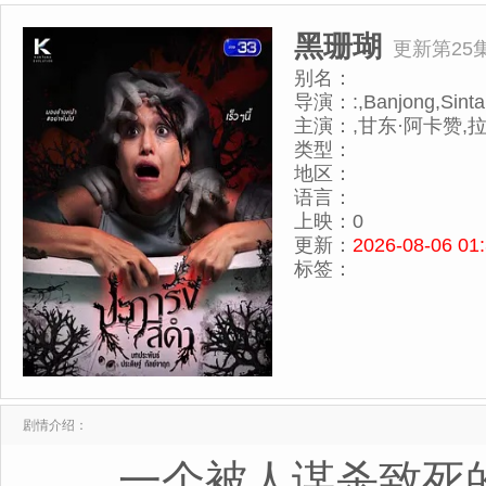
黑珊瑚
更新第25
别名：
导演：
:,Banjong,Sint
主演：
,甘东·阿卡赞,
塔维,塔纳功·陂沙亚侬
类型：
皮亚萨库乔,周·艮欧若
地区：
希,缓乐莉·格隆格侬,温
语言：
隆凯拉霆卡州恩
上映：
0
更新：
2026-08-06 01
标签：
剧情介绍：
一个被人谋杀致死的