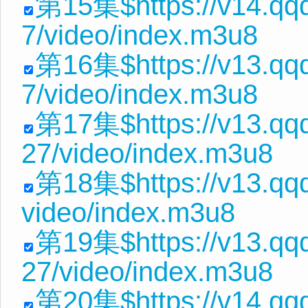
第15集$https://v14.qq
7/video/index.m3u8
第16集$https://v13.qq
7/video/index.m3u8
第17集$https://v13.qq
27/video/index.m3u8
第18集$https://v13.qqq
video/index.m3u8
第19集$https://v13.qq
27/video/index.m3u8
第20集$https://v14.qq