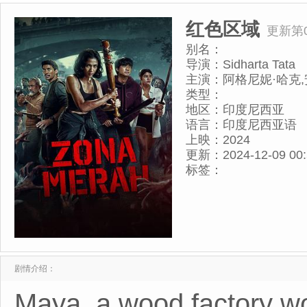
红色区域
更新第
别名：
导演：
Sidharta Tata
主演：
阿格尼妮·哈克,
迪,Devano Danendra,
类型：
Theodore,Muhammad 
地区：
印度尼西亚
德拉
语言：
印度尼西亚语
上映：
2024
更新：
2024-12-09 00
标签：
剧情介绍：
Maya, a wood factory wo