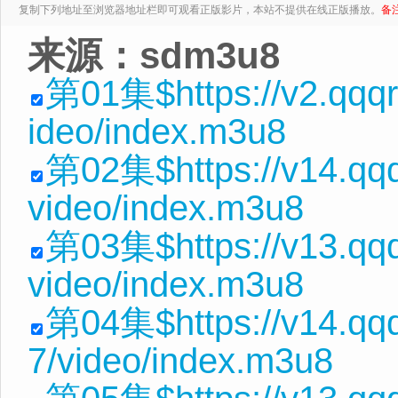
复制下列地址至浏览器地址栏即可观看正版影片，本站不提供在线正版播放。
备
来源：sdm3u8
第01集$https://v2.qqq
ideo/index.m3u8
第02集$https://v14.qqq
video/index.m3u8
第03集$https://v13.qqq
video/index.m3u8
第04集$https://v14.qq
7/video/index.m3u8