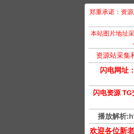
郑重承诺：资源
本站图片地址采
资源站采集
闪电网址
闪电资源 T
播放解析:htt
欢迎各位新