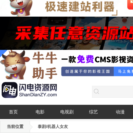
首页
电影
电视剧
综艺
动漫
当前位置
泰剧/机器人女友