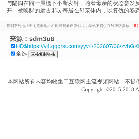
与隔阂在同一屋檐下不断发酵，随着母亲的状态愈发
开，被唤醒的远古邪灵寄居在母亲体内，以复仇的姿
复制下列地址至浏览器地址栏即可观看正版影片，本站不提供在线正版播放。
备
来源：sdm3u8
HD$https://v4.qqqrst.com/yyv4/202607/06/zvhG
全选
本网站所有内容均收集于互联网主流视频网站，不提
Copyright ©2015-2018 A