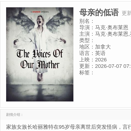
母亲的低语
更新
别名：
导演：
马克·奥布莱恩
主演：
马克·奥布莱恩,
卡罗林纳·巴特察克,亚
类型：
尔,Anna·Ferguson
地区：
加拿大
语言：
英语
上映：
2026
更新：
2026-07-07 07
标签：
剧情介绍：
家族女族长哈丽雅特在95岁母亲离世后突发怪病，言