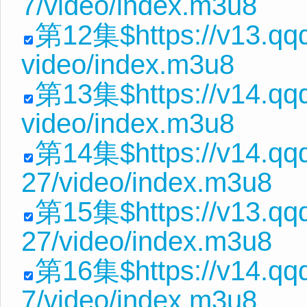
7/video/index.m3u8
第12集$https://v13.qqq
video/index.m3u8
第13集$https://v14.qqq
video/index.m3u8
第14集$https://v14.qq
27/video/index.m3u8
第15集$https://v13.qq
27/video/index.m3u8
第16集$https://v14.qq
7/video/index.m3u8