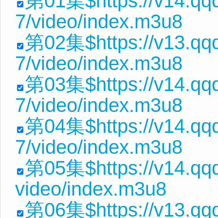
第01集$https://v14.qq
7/video/index.m3u8
第02集$https://v13.qq
7/video/index.m3u8
第03集$https://v14.qq
7/video/index.m3u8
第04集$https://v14.qq
7/video/index.m3u8
第05集$https://v14.qqq
video/index.m3u8
第06集$https://v13.qq