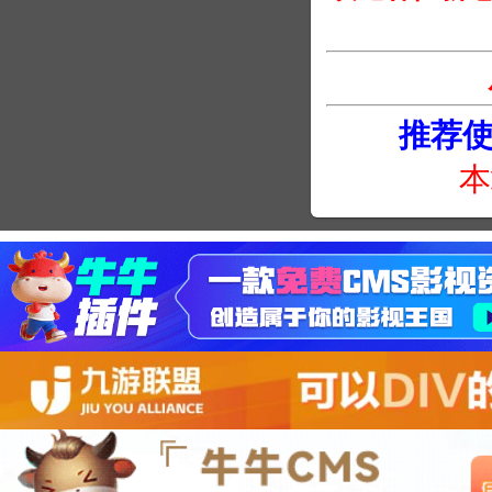
推荐使用
本