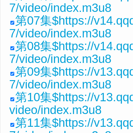
7/video/index.m3u8
第07集$https://v14.qq
7/video/index.m3u8
第08集$https://v14.qq
7/video/index.m3u8
第09集$https://v13.qq
7/video/index.m3u8
第10集$https://v13.qqq
video/index.m3u8
第11集$https://v13.qq