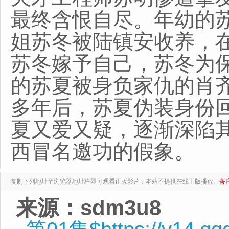
最终含恨自尽。年幼的
姐苏冬被陆镇安收养，
苏冬嫁予自己，苏冬为
的苏夏被身负家仇的肖
多年后，苏夏伪装身份
夏又爱又疑，逐渐深陷
西冒名邀功的假象。
复制下列地址至浏览器地址栏即可观看正版影片，本站不提供在线正版播放。
备
来源：sdm3u8