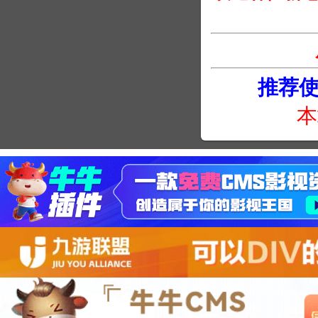
推荐使用
本