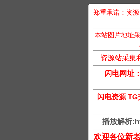
郑重承诺：资源
本站图片地址采
资源站采集
闪电网址
闪电资源 T
播放解析:htt
欢迎各位新