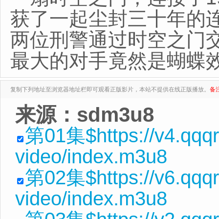
获了一起尘封三十年的连
两位刑警通过时空之门
最大的对手竟然是蝴蝶
复制下列地址至浏览器地址栏即可观看正版影片，本站不提供在线正版播放。
备
来源：sdm3u8
第01集$https://v4.qqq
video/index.m3u8
第02集$https://v6.qqq
video/index.m3u8