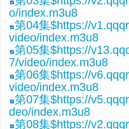
第03集$https://v2.qqqr
o/index.m3u8
第04集$https://v1.qqq
video/index.m3u8
第05集$https://v13.qq
7/video/index.m3u8
第06集$https://v6.qqq
video/index.m3u8
第07集$https://v5.qqqr
deo/index.m3u8
第08集$https://v2.qqqr