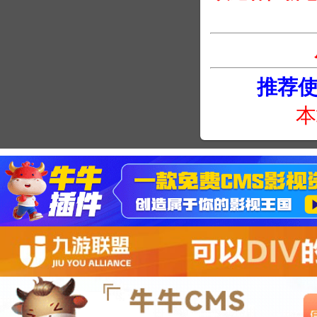
推荐使用
本