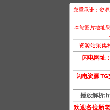
郑重承诺：资源
本站图片地址采
资源站采集
闪电网址
闪电资源 T
播放解析:htt
欢迎各位新