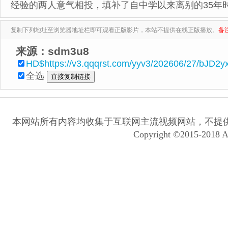
经验的两人意气相投，填补了自中学以来离别的35年
复制下列地址至浏览器地址栏即可观看正版影片，本站不提供在线正版播放。
备
来源：sdm3u8
HD$https://v3.qqqrst.com/yyv3/202606/27/bJD2
全选
本网站所有内容均收集于互联网主流视频网站，不提
Copyright ©2015-2018 A