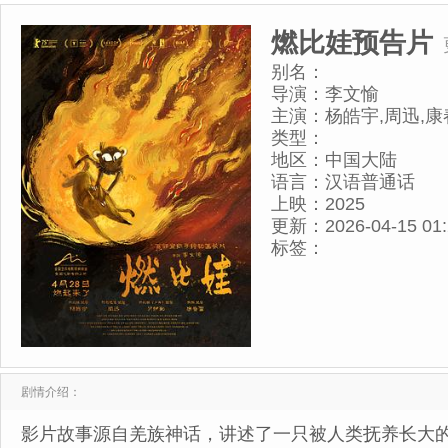
燃比娃预告片
别名：
导演：
李文愉
主演：
杨皓宇,周迅,康
类型：
地区：
中国大陆
语言：
汉语普通话
上映：
2025
更新：
2026-04-15 01
标签：
剧情介绍：
影片故事源自羌族神话，讲述了一只被人类抚养长大的