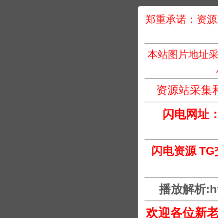
郑重承诺：资源
本站图片地址采
资源站采集
闪电网址
闪电资源 T
播放解析:htt
欢迎各位新