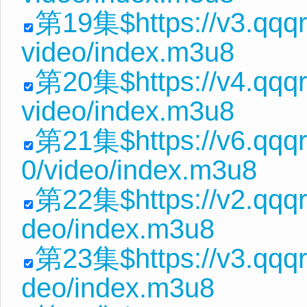
第19集$https://v3.qqq
video/index.m3u8
第20集$https://v4.qqq
video/index.m3u8
第21集$https://v6.qqq
0/video/index.m3u8
第22集$https://v2.qqqr
deo/index.m3u8
第23集$https://v3.qqqr
deo/index.m3u8