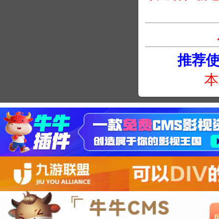
推荐使用
本