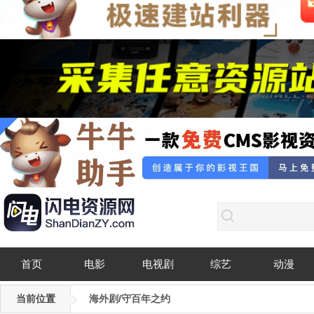
首页
电影
电视剧
综艺
动漫
当前位置
海外剧/守百年之约