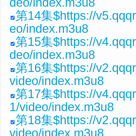
deo/index.m3u8
第14集$https://v5.qqqr
eo/index.m3u8
第15集$https://v4.qqqr
deo/index.m3u8
第16集$https://v2.qqq
video/index.m3u8
第17集$https://v4.qqq
1/video/index.m3u8
第18集$https://v2.qqq
video/index.m3u8