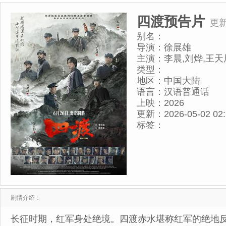
四渡预告片
更
别名：
导演：
徐展雄
主演：
李晨,刘烨,王天
雷,于适
类型：
地区：
中国大陆
语言：
汉语普通话
上映：
2026
更新：
2026-05-02 02
标签：
剧情介绍：
长征时期，红军身处绝境。四渡赤水堪称红军的绝地