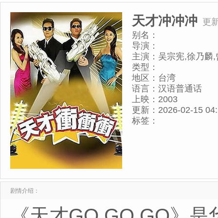
天才冲冲冲
更新
别名：
导演：
主演：
吴宗宪,徐乃麟
类型：
地区：
台湾
语言：
汉语普通话
上映：
2003
更新：
2026-02-15 04
标签：
剧情介绍：
《天才GO GO GO》