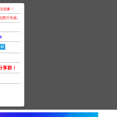
无法想象！
后图片失效。
c
分享群！