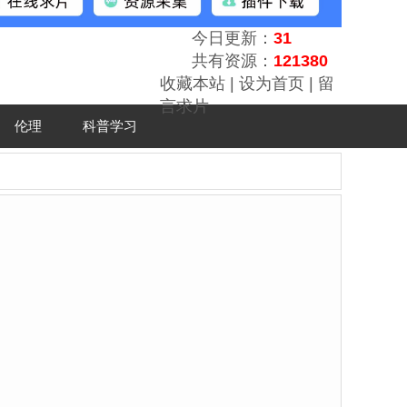
今日更新：
31
共有资源：
121380
收藏本站
|
设为首页
|
留
言求片
伦理
科普学习