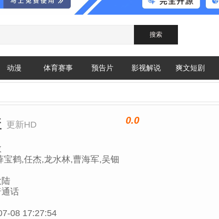
动漫
体育赛事
预告片
影视解说
爽文短剧
0.0
盖
更新HD
敏
薛宝鹤,任杰,龙水林,曹海军,吴钿
大陆
普通话
07-08 17:27:54