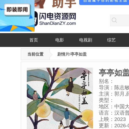
首页
电影
电视剧
综艺
当前位置
剧情片/亭亭如盖
亭亭如
别名：
导演：
陈志
主演：
郭月,
类型：
地区：
中国
语言：
汉语
上映：
2023
更新：
2026-