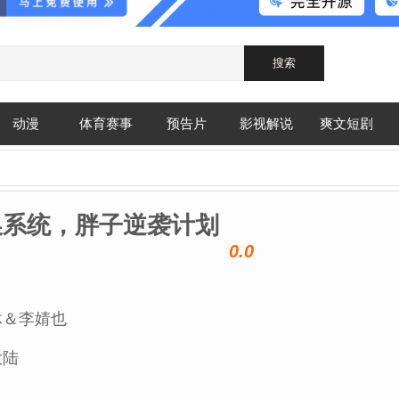
动漫
体育赛事
预告片
影视解说
爽文短剧
换系统，胖子逆袭计划
0.0
沐＆李婧也
大陆