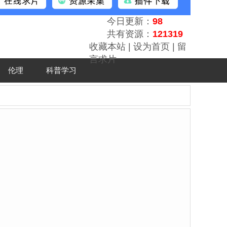
今日更新：
98
共有资源：
121319
收藏本站
|
设为首页
|
留
言求片
伦理
科普学习