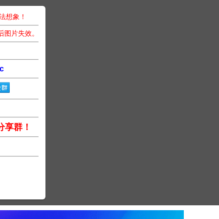
无法想象！
后图片失效。
c
分享群！