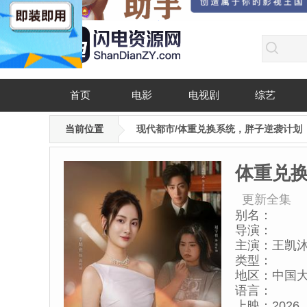
首页
电影
电视剧
综艺
当前位置
现代都市/体重兑换系统，胖子逆袭计划
体重兑
更新全集
别名：
导演：
主演：
王凯
类型：
地区：
中国
语言：
上映：
2026