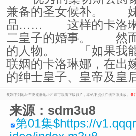
兼备的圣女候补。 妹
品…… 这样的卡洛琳
二皇子的婚事。 然而
的人物。 「如果我能
联姻的卡洛琳娜，在出
的绅士皇子、皇帝及皇
复制下列地址至浏览器地址栏即可观看正版影片，本站不提供在线正版播放。
备
来源：sdm3u8
第01集$https://v1.qqq