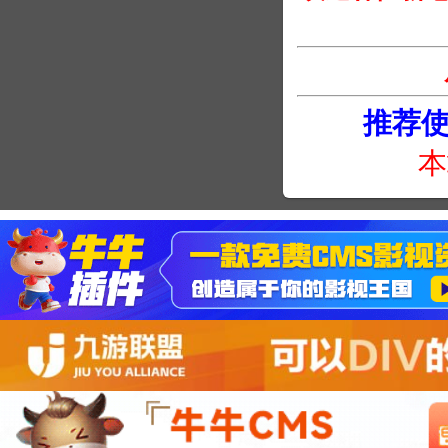
推荐使用
本