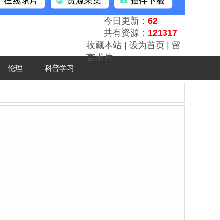
今日更新：
62
共有资源：
121317
收藏本站
|
设为首页
|
留
言求片
伦理
科普学习