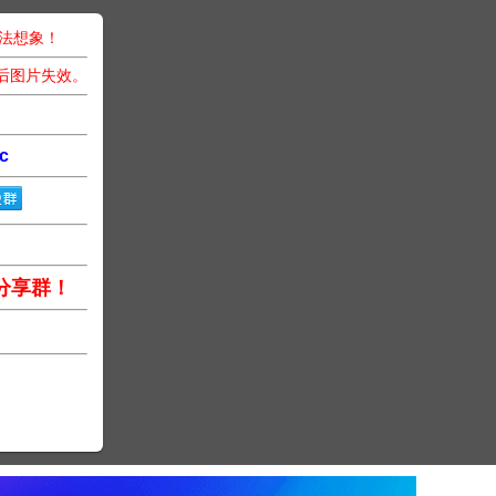
无法想象！
后图片失效。
c
分享群！