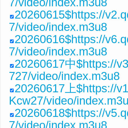
7/video/index.m3u8
20260615$https://v2.
7/video/index.m3u8
20260616$https://v6.
7/video/index.m3u8
20260617中$https://v
727/video/index.m3u8
20260617上$https://v
Kcw27/video/index.m3
20260618$https://v5.
7/video/index.m3u8