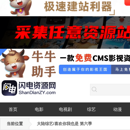
首页
电影
电视剧
综艺
动漫
当前位置
大陆综艺/喜欢你我也是 第六季