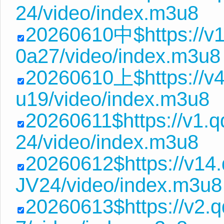
24/video/index.m3u8
20260610中$https://v1
0a27/video/index.m3u8
20260610上$https://v
u19/video/index.m3u8
20260611$https://v1
24/video/index.m3u8
20260612$https://v1
JV24/video/index.m3u8
20260613$https://v2.