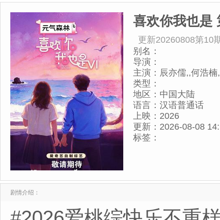
喜欢你我也是 
更新20260808第1
别名：
导演：
主演：
辰亦儒,,何浩楠
予
类型：
地区：
中国大陆
语言：
汉语普通话
上映：
2026
更新：
2026-08-08 14
标签：
剧情介绍：
#2026爱桃综快乐不重样