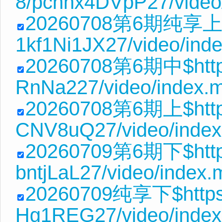
8/pcnhx4DVpP27/video
20260708第6期纯享上$htt
1kf1Ni1JX27/video/ind
20260708第6期中$https:
RnNa227/video/index.
20260708第6期上$https:
CNV8uQ27/video/inde
20260709第6期下$https:
bntjLaL27/video/index
20260709纯享下$https:/
Hg1REG27/video/inde