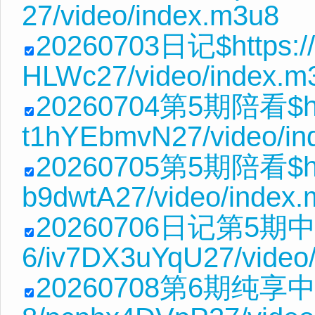
27/video/index.m3u8
20260703日记$https://
HLWc27/video/index.m
20260704第5期陪看$https
t1hYEbmvN27/video/in
20260705第5期陪看$https
b9dwtA27/video/index
20260706日记第5期中$htt
6/iv7DX3uYqU27/video
20260708第6期纯享中$htt