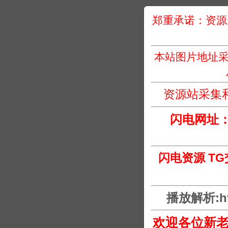
郑重承诺：资源
本站图片地址采
资源站采集
闪电网址
闪电资源 T
播放解析:htt
欢迎各位新