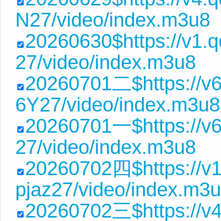
N27/video/index.m3u8
20260630$https://v1
27/video/index.m3u8
20260701二$https://v
6Y27/video/index.m3u8
20260701一$https://v6
27/video/index.m3u8
20260702四$https://v
pjaz27/video/index.m3
20260702三$https://v4