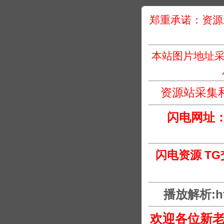
郑重承诺：资源
本站图片地址采
资源站采集
闪电网址
闪电资源 T
播放解析:htt
欢迎各位新