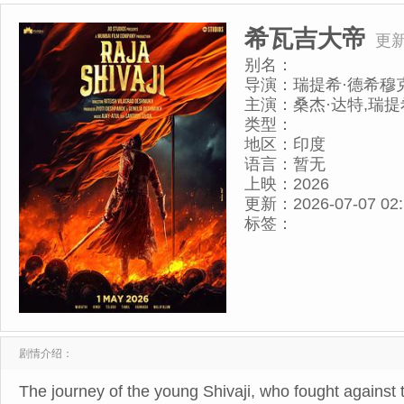
希瓦吉大帝
更新
别名：
导演：
瑞提希·德希穆
主演：
桑杰·达特,瑞提
类型：
地区：
印度
语言：
暂无
上映：
2026
更新：
2026-07-07 02
标签：
剧情介绍：
The journey of the young Shivaji, who fought agains