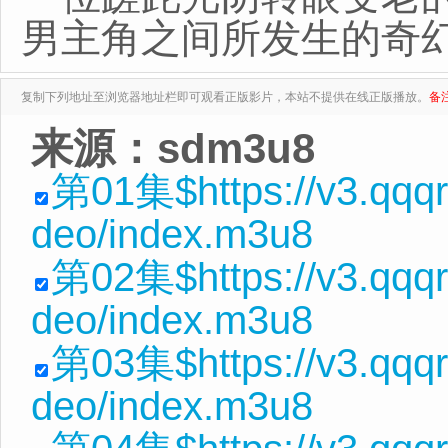
男主角之间所发生的奇
复制下列地址至浏览器地址栏即可观看正版影片，本站不提供在线正版播放。
备
来源：sdm3u8
第01集$https://v3.qqqr
deo/index.m3u8
第02集$https://v3.qqq
deo/index.m3u8
第03集$https://v3.qqq
deo/index.m3u8