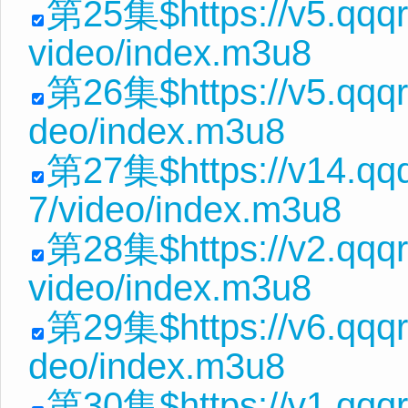
第25集$https://v5.qqq
video/index.m3u8
第26集$https://v5.qqqr
deo/index.m3u8
第27集$https://v14.qq
7/video/index.m3u8
第28集$https://v2.qqq
video/index.m3u8
第29集$https://v6.qqqr
deo/index.m3u8
第30集$https://v1.qqqr