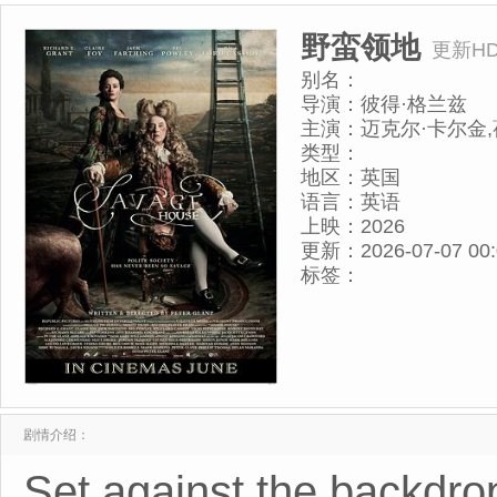
野蛮领地
更新H
别名：
导演：
彼得·格兰兹
主演：
迈克尔·卡尔金,
杰·阿什顿-格里菲斯,理
类型：
代因,安格斯·肯尼迪,
地区：
英国
·麦凯布,杰克·法辛,迈
语言：
英语
迪,艾琳·巴特
上映：
2026
尔,Shiona·Brown,Domi
更新：
2026-07-07 00
汤姆·戈德温,Sven·Irons
标签：
Green,James·Nichols
剧情介绍：
Set against the backdro