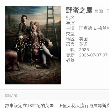
野蛮之屋
更新H
别名：
导演：
主演：
理查德·E·格兰
伊,Jack,Farthing
类型：
地区：
英国
语言：
英语
上映：
2026
更新：
2026-07-07 07
标签：
剧情介绍：
故事设定在18世纪的英国，正值天花大流行与詹姆斯