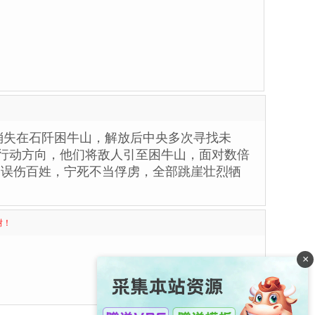
军消失在石阡困牛山，解放后中央多次寻找未
力行动方向，他们将敌人引至困牛山，面对数倍
不误伤百姓，宁死不当俘虏，全部跳崖壮烈牺
谢！
×