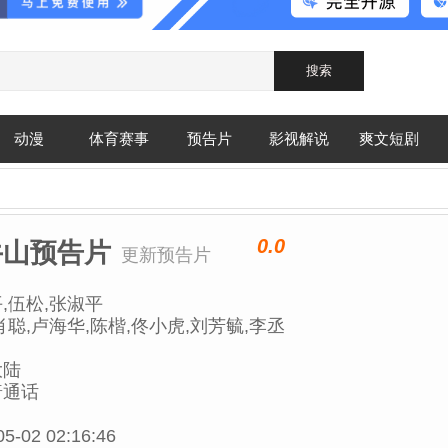
动漫
体育赛事
预告片
影视解说
爽文短剧
0.0
牛山预告片
更新预告片
,伍松,张淑平
肖聪,卢海华,陈楷,佟小虎,刘芳毓,李丞
振海,任志宏,侯佳伟,袁宇龙,陆怡
en,Huang,杨涌,牛青峰,马湘宜,泰煜恩,
大陆
东
普通话
05-02 02:16:46