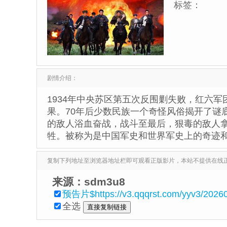
标签：
剧情介绍：
1934年中央苏区第五次反围剿失败，红六
果。70年后少数民族一个奇怪风俗揭开了谜
的敌人浴血奋战，战斗至最后，狠毒的敌人拿
牲。被称为是中国军史和世界军史上的奇迹
复制下列地址至浏览器地址栏即可观看正版影片，本站不提供在线
来源：sdm3u8
预告片$https://v3.qqqrst.com/yyv3/202
全选