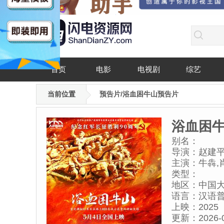
首页
电影
电视剧
综艺
当前位置
预告片/浴血困牛山预告片
浴血困
别名：
导演：
赵建平
主演：
牛犇,
峰,赵中华,寇
类型：
璇,Zhench
地区：
中国
张未柯,王俊
语言：
汉语
上映：
2025
更新：
2026-