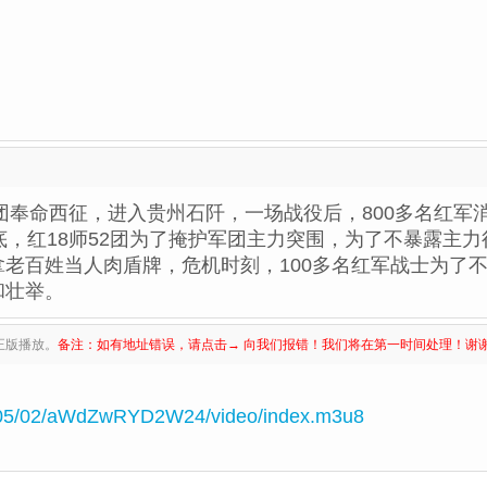
军团奉命西征，进入贵州石阡，一场战役后，800多名红
底，红18师52团为了掩护军团主力突围，为了不暴露主
老百姓当人肉盾牌，危机时刻，100多名红军战士为了
和壮举。
正版播放。
备注：如有地址错误，请点击→ 向我们报错！我们将在第一时间处理！谢
605/02/aWdZwRYD2W24/video/index.m3u8