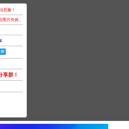
无法想象！
后图片失效。
c
分享群！