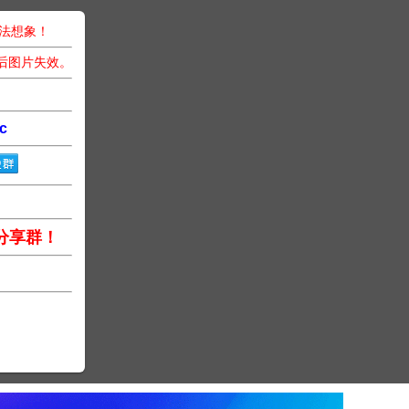
无法想象！
后图片失效。
c
分享群！