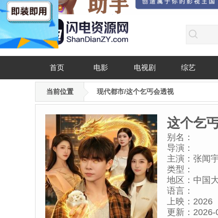
首页
电影
电视剧
综艺
当前位置
现代都市/这个乞丐会透视
这个乞
别名：
导演：
主演：
张闻
类型：
地区：
中国
语言：
上映：
2026
更新：
2026-