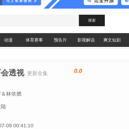
动漫
体育赛事
预告片
影视解说
爽文短剧
0.0
丐会透视
更新全集
宇＆林依燃
大陆
07-09 00:41:10