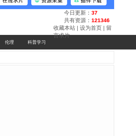
今日更新：
37
共有资源：
121346
收藏本站
|
设为首页
|
留
言求片
伦理
科普学习