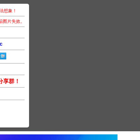
无法想象！
后图片失效。
c
分享群！