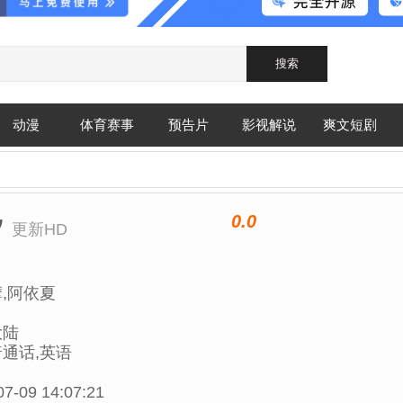
动漫
体育赛事
预告片
影视解说
爽文短剧
0.0
汐
更新HD
,阿依夏
大陆
通话,英语
07-09 14:07:21