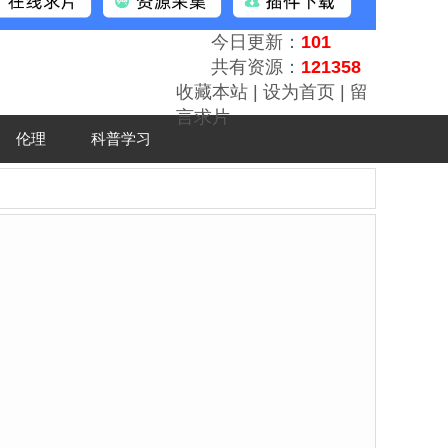
今日更新：
101
共有资源：
121358
收藏本站
|
设为首页
|
留
言求片
伦理
科普学习