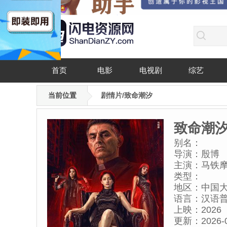
首页
电影
电视剧
综艺
当前位置
剧情片/致命潮汐
致命潮
别名：
导演：
殷博
主演：
马铁摩
类型：
地区：
中国
语言：
汉语普
上映：
2026
更新：
2026-