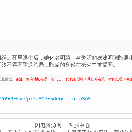
组织。死里逃生后，她化名明慧，与失明的妹妹明珠隐居
潮汐不得不重返杀局，隐瞒的身份在枪火中被揭开。
正版播放。
备注：如有地址错误，请点击→ 向我们报错！我们将在第一时间处理！谢
07/09/6HswKpz7zE27/video/index.m3u8
闪电资源网
| 客服中心 |