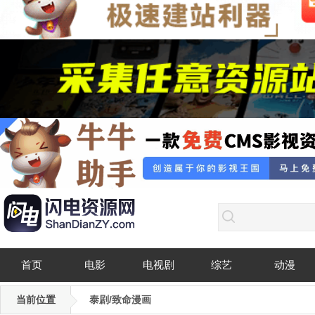
首页
电影
电视剧
综艺
动漫
当前位置
泰剧/致命漫画