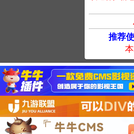
推荐使用
本