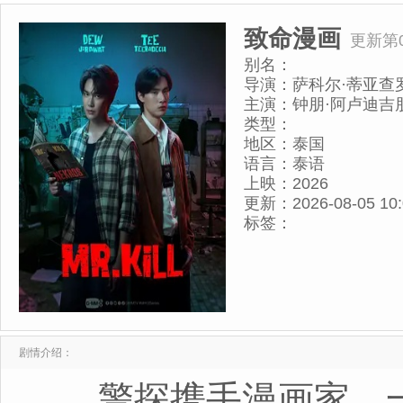
致命漫画
更新第
别名：
导演：
萨科尔·蒂亚查
主演：
钟朋·阿卢迪吉
拉得·威提帕尼
类型：
地区：
泰国
语言：
泰语
上映：
2026
更新：
2026-08-05 10
标签：
剧情介绍：
警探携手漫画家，一