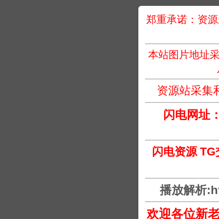
郑重承诺：资源
本站图片地址采
资源站采集
闪电网址
闪电资源 T
播放解析:htt
欢迎各位新