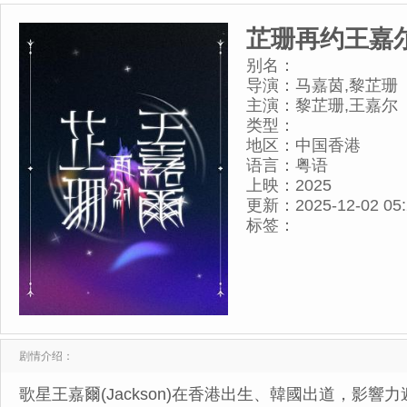
芷珊再约王嘉
别名：
导演：
马嘉茵,黎芷珊
主演：
黎芷珊,王嘉尔
类型：
地区：
中国香港
语言：
粤语
上映：
2025
更新：
2025-12-02 05
标签：
剧情介绍：
歌星王嘉爾(Jackson)在香港出生、韓國出道，影