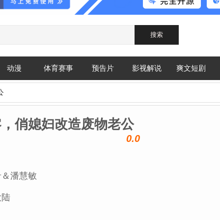
动漫
体育赛事
预告片
影视解说
爽文短剧
公
零，俏媳妇改造废物老公
0.0
希＆潘慧敏
大陆