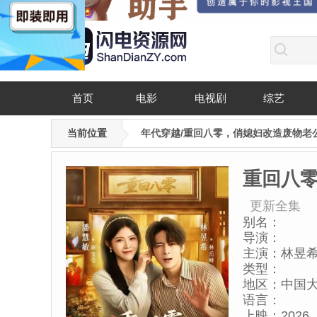
首页
电影
电视剧
综艺
当前位置
年代穿越/重回八零，俏媳妇改造废物老
重回八
更新全集
别名：
导演：
主演：
林昱
类型：
地区：
中国
语言：
上映：
2026