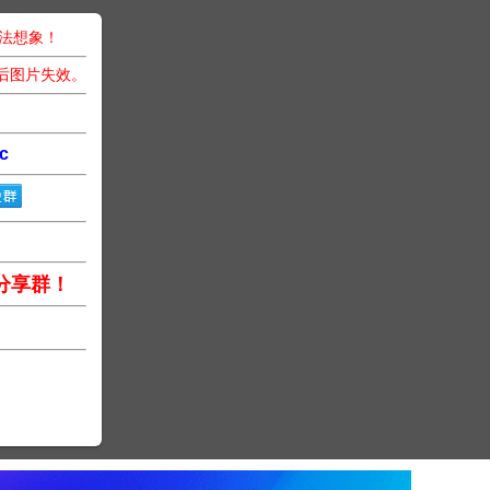
无法想象！
后图片失效。
c
分享群！