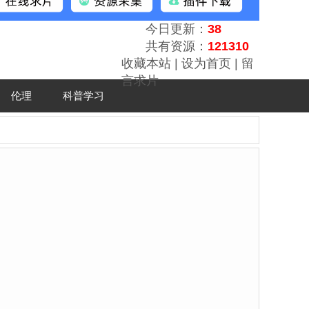
今日更新：
38
共有资源：
121310
收藏本站
|
设为首页
|
留
言求片
伦理
科普学习