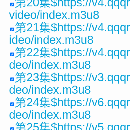
第20集$https://v4.qqq
video/index.m3u8
第21集$https://v4.qqq
ideo/index.m3u8
第22集$https://v4.qqqr
deo/index.m3u8
第23集$https://v3.qqqr
deo/index.m3u8
第24集$https://v6.qqqr
deo/index.m3u8
第25集$https://v5.qqq