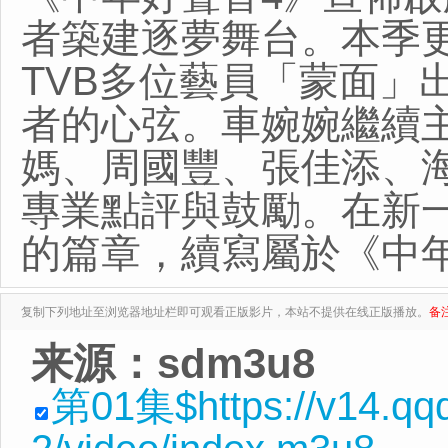
者築建逐夢舞台。本季
TVB多位藝員「蒙面」
者的心弦。車婉婉繼續
媽、周國豐、張佳添、
專業點評與鼓勵。在新
的篇章，續寫屬於《中
复制下列地址至浏览器地址栏即可观看正版影片，本站不提供在线正版播放。
备
来源：sdm3u8
第01集$https://v14.qq