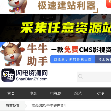
首页
电影
电视剧
综艺
动漫
当前位置
港台综艺/中年好声音4