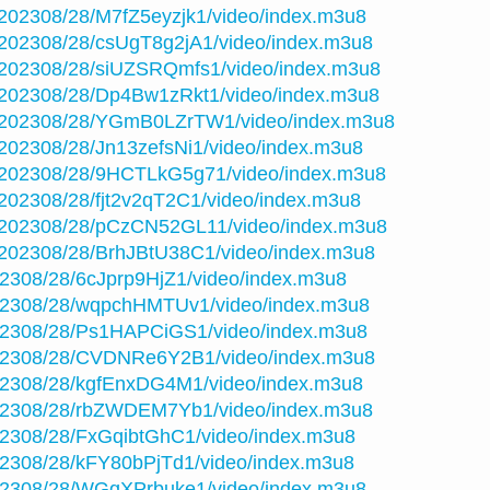
/202308/28/M7fZ5eyzjk1/video/index.m3u8
/202308/28/csUgT8g2jA1/video/index.m3u8
/202308/28/siUZSRQmfs1/video/index.m3u8
/202308/28/Dp4Bw1zRkt1/video/index.m3u8
5/202308/28/YGmB0LZrTW1/video/index.m3u8
202308/28/Jn13zefsNi1/video/index.m3u8
5/202308/28/9HCTLkG5g71/video/index.m3u8
202308/28/fjt2v2qT2C1/video/index.m3u8
5/202308/28/pCzCN52GL11/video/index.m3u8
/202308/28/BrhJBtU38C1/video/index.m3u8
02308/28/6cJprp9HjZ1/video/index.m3u8
202308/28/wqpchHMTUv1/video/index.m3u8
202308/28/Ps1HAPCiGS1/video/index.m3u8
202308/28/CVDNRe6Y2B1/video/index.m3u8
202308/28/kgfEnxDG4M1/video/index.m3u8
202308/28/rbZWDEM7Yb1/video/index.m3u8
02308/28/FxGqibtGhC1/video/index.m3u8
02308/28/kFY80bPjTd1/video/index.m3u8
202308/28/WGqXPrbuke1/video/index.m3u8