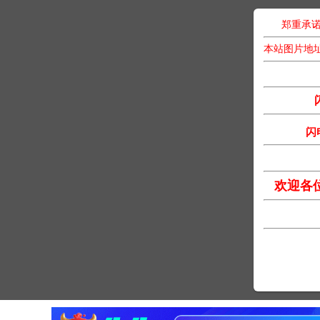
郑重承诺
本站图片地
闪
欢迎各