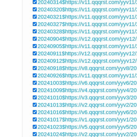
20240314$https://v11.qqqrst.com/yyv1
20240320$https://v11.qqqrst.com/yyv1
20240321$https://v11.qqqrst.com/yyv1
20240327$https://v11.qqqrst.com/yyv1
20240328$https://v11.qqqrst.com/yyv1
20240904$https://v12.qqqrst.com/yyv1
20240905$https://v11.qqqrst.com/yyv1
20240911$https://v12.qqqrst.com/yyv12
20240912$https://v12.qqqrst.com/yyv1
20240918$https://v8.qqqrst.com/yyv8/
20240926$https://v11.qqqrst.com/yyv11
20241003$https://v6.qqqrst.com/yyv6/
20241009$https://v4.qqqrst.com/yyv4/2
20241010$https://v3.qqqrst.com/yyv3/2
20241013$https://v2.qqqrst.com/yyv2/
20241016$https://v6.qqqrst.com/yyv6/
20241017$https://v1.qqqrst.com/yyv1/
20241023$https://v5.qqqrst.com/yyv5/2
20241024$https://v2.qqqrst.com/yyv2/