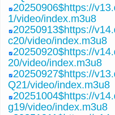
20250906$https://v13
1/video/index.m3u8
20250913$https://v14
c20/video/index.m3u8
20250920$https://v14
20/video/index.m3u8
20250927$https://v13
Q21/video/index.m3u8
20251004$https://v14
g19/video/index.m3u8