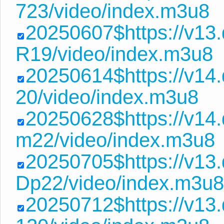
723/video/index.m3u8
20250607$https://v13
R19/video/index.m3u8
20250614$https://v14
20/video/index.m3u8
20250628$https://v14
m22/video/index.m3u8
20250705$https://v13
Dp22/video/index.m3u8
20250712$https://v13