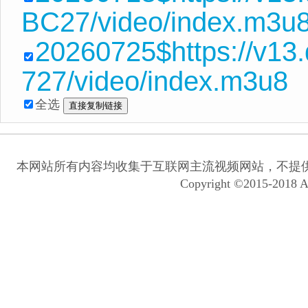
BC27/video/index.m3u
20260725$https://v13
727/video/index.m3u8
全选
本网站所有内容均收集于互联网主流视频网站，不提
Copyright ©2015-2018 A