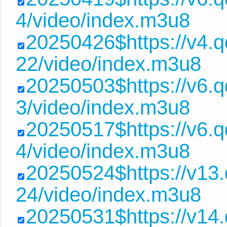
4/video/index.m3u8
20250426$https://v4.
22/video/index.m3u8
20250503$https://v6.
3/video/index.m3u8
20250517$https://v6.
4/video/index.m3u8
20250524$https://v13
24/video/index.m3u8
20250531$https://v14