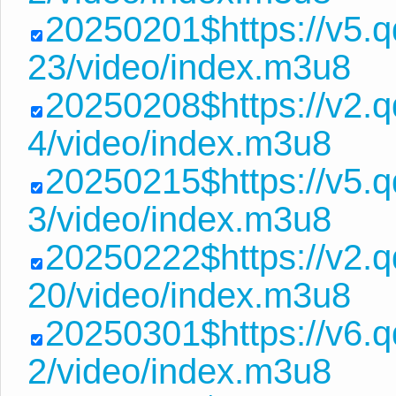
20250201$https://v5
23/video/index.m3u8
20250208$https://v2.
4/video/index.m3u8
20250215$https://v5.
3/video/index.m3u8
20250222$https://v2
20/video/index.m3u8
20250301$https://v6.
2/video/index.m3u8