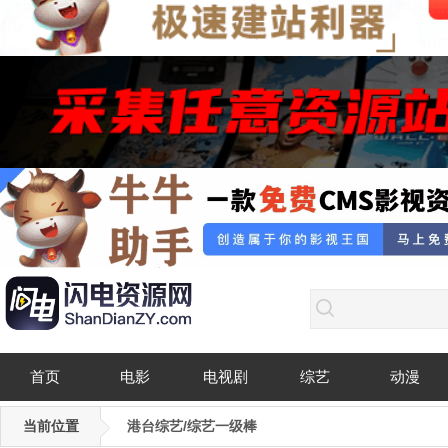
首页
电影
电视剧
综艺
动漫
当前位置
港台综艺/综艺一级棒