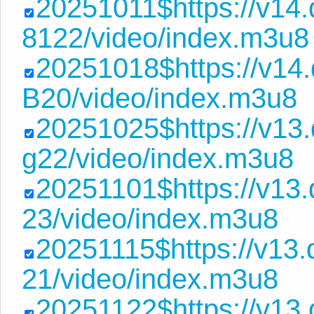
20251011$https://v14
8122/video/index.m3u8
20251018$https://v14
B20/video/index.m3u8
20251025$https://v13
g22/video/index.m3u8
20251101$https://v13
23/video/index.m3u8
20251115$https://v13
21/video/index.m3u8
20251122$https://v13