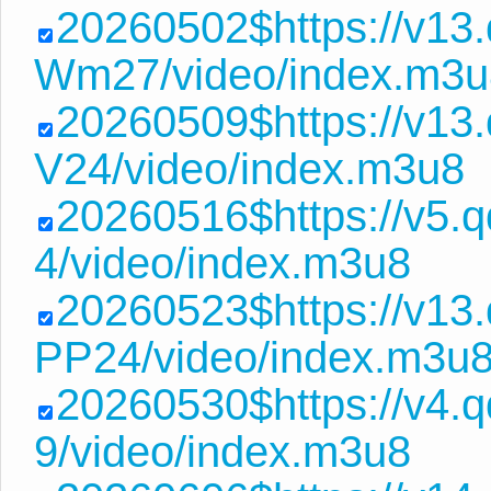
20260502$https://v13
Wm27/video/index.m3u
20260509$https://v13
V24/video/index.m3u8
20260516$https://v5.
4/video/index.m3u8
20260523$https://v13
PP24/video/index.m3u
20260530$https://v4.
9/video/index.m3u8