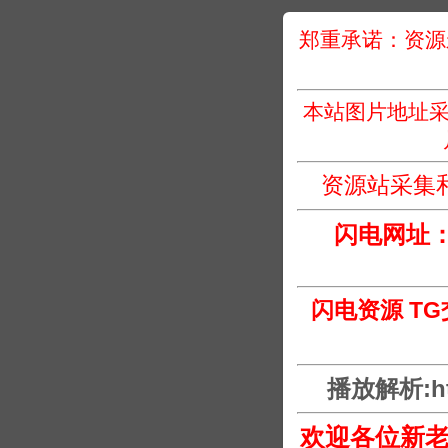
郑重承诺：资源
本站图片地址采
资源站采集
闪电网址
闪电资源 T
播放解析:htt
欢迎各位新