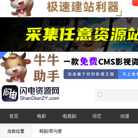
首页
电影
电视剧
综艺
动漫
当前位置
韩剧/罪与爱