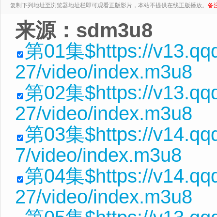
复制下列地址至浏览器地址栏即可观看正版影片，本站不提供在线正版播放。
备
来源：sdm3u8
第01集$https://v13.qq
27/video/index.m3u8
第02集$https://v13.qq
27/video/index.m3u8
第03集$https://v14.qq
7/video/index.m3u8
第04集$https://v14.qq
27/video/index.m3u8