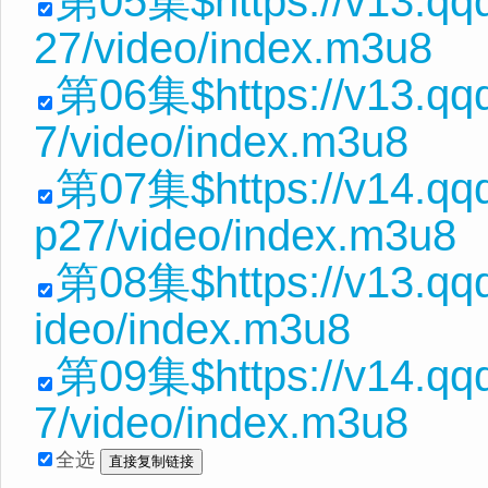
第05集$https://v13.qq
27/video/index.m3u8
第06集$https://v13.qq
7/video/index.m3u8
第07集$https://v14.q
p27/video/index.m3u8
第08集$https://v13.qqq
ideo/index.m3u8
第09集$https://v14.qq
7/video/index.m3u8
全选